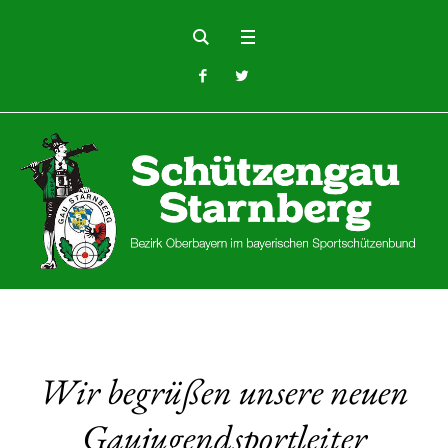
Wir begrüßen unsere neuen
Gaujugendsportleiter