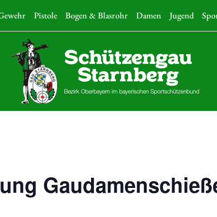
Gewehr
Pistole
Bogen & Blasrohr
Damen
Jugend
Spo
ilung Gaudamenschieß